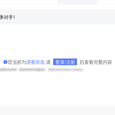
争对手！
您当前为
游客状态
,请
登录/注册
后查看完整内容
和改革局（粮食和物资储备局）,项目代码为2506-330803-